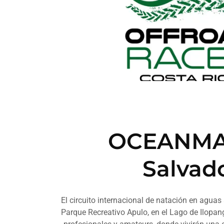
OCEANMA
Salvad
El circuito internacional de natación en aguas 
Parque Recreativo Apulo, en el Lago de Ilopa