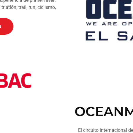
xperiencia de primer nivel .
atlón, trail, run, ciclismo,
N
OCEANMA
El circuito internacional 